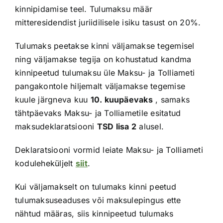
kinnipidamise teel. Tulumaksu määr
mitteresidendist juriidilisele isiku tasust on 20%.
Tulumaks peetakse kinni väljamakse tegemisel
ning väljamakse tegija on kohustatud kandma
kinnipeetud tulumaksu üle Maksu- ja Tolliameti
pangakontole hiljemalt väljamakse tegemise
kuule järgneva kuu
10. kuupäevaks
, samaks
tähtpäevaks Maksu- ja Tolliametile esitatud
maksudeklaratsiooni
TSD lisa 2
alusel.
Deklaratsiooni vormid leiate Maksu- ja Tolliameti
koduleheküljelt
siit
.
Kui väljamakselt on tulumaks kinni peetud
tulumaksuseaduses või maksulepingus ette
nähtud määras, siis kinnipeetud tulumaks