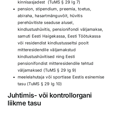
kinnisasjadest (TuMS § 29 lg 7)
pension, stipendium, preemia, toetus,
abiraha, hasartmänguvõit, hüvitis
perehüvitiste seaduse alusel,
kindlustushüvitis, pensionifondi väljamakse,
samuti Eesti Haigekassa, Eesti Töötukassa
või residendist kindlustusseltsi poolt
mitteresidendile väljamakstud
kindlustushüvitised ning Eesti
pensionifondist mitteresidendile tehtud
väljamaksed (TuMS § 29 lg 9)
meelelahutaja või sportlase Eestis esinemise
tasu (TuMS § 29 lg 10)
Juhtimis- või kontrollorgani
liikme tasu