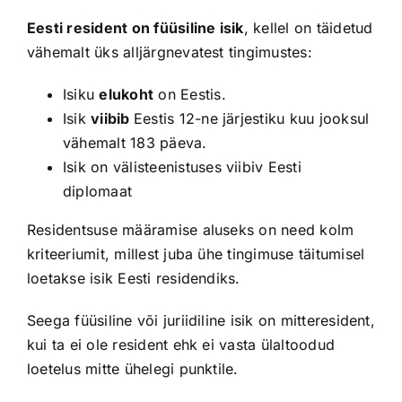
Eesti resident on füüsiline isik
, kellel on täidetud
vähemalt üks alljärgnevatest tingimustes:
Isiku
elukoht
on Eestis.
Isik
viibib
Eestis 12-ne järjestiku kuu jooksul
vähemalt 183 päeva.
Isik on välisteenistuses viibiv Eesti
diplomaat
Residentsuse määramise aluseks on need kolm
kriteeriumit, millest juba ühe tingimuse täitumisel
loetakse isik Eesti residendiks.
Seega füüsiline või juriidiline isik on mitteresident,
kui ta ei ole resident ehk ei vasta ülaltoodud
loetelus mitte ühelegi punktile.