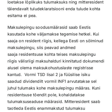
loetakse lõplikuks tulumaksuks ning mitteresident
täiendavalt tuludeklaratsiooni enda tulude kohta
esitama ei pea.
Maksulepingu soodusmäärasid saab Eestis
kasutada kohe väljamakse tegemise hetkel. Kui
saaja on resident riigis, kellega Eesti on sõlminud
maksulepingu, siis peavad andmed
saaja residentsuse kohta teises maksulepingu
riigis välisriigi maksuhalduri kinnitatud dokumendi
alusel olema maksukohustuslaste registrisse
kantud. Vormi TSD lisal 2 ja füüsilise isiku
saadud dividendilt vormil INF1 arvutatakse sel
juhul tulumaks kohe maksulepingu määras. Kuni
residentsuse tõendit pole, kohaldatakse
tulumaksuseaduse määrasid. Mitteresident saab
taotleda Eestis enammakstud tulumaksu