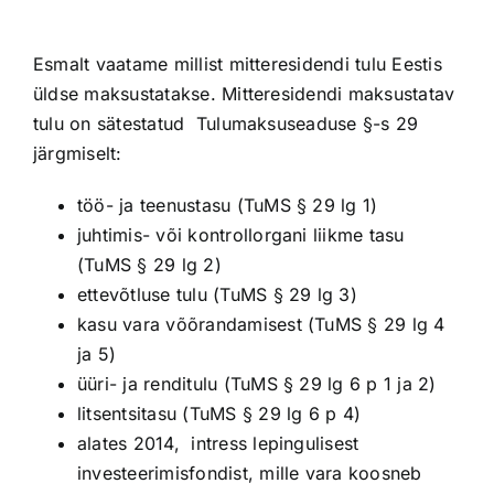
Esmalt vaatame millist mitteresidendi tulu Eestis
üldse maksustatakse. Mitteresidendi maksustatav
tulu on sätestatud Tulumaksuseaduse §-s 29
järgmiselt:
töö- ja teenustasu (TuMS § 29 lg 1)
juhtimis- või kontrollorgani liikme tasu
(TuMS § 29 lg 2)
ettevõtluse tulu (TuMS § 29 lg 3)
kasu vara võõrandamisest (TuMS § 29 lg 4
ja 5)
üüri- ja renditulu (TuMS § 29 lg 6 p 1 ja 2)
litsentsitasu (TuMS § 29 lg 6 p 4)
alates 2014, intress lepingulisest
investeerimisfondist, mille vara koosneb