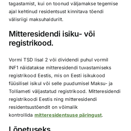
tagastamist, kui on toonud väljamakse tegemise
ajal kehtinud residentsust kinnitava tõendi
välisriigi maksuhaldurilt.
Mitteresidendi isiku- või
registrikood.
Vormi TSD lisal 2 või dividendi puhul vormil
INF1 näidatakse mitteresidendi tuvastamiseks
registrikood Eestis, mis on Eesti isikukood
füüsilisel isikul või selle puudumisel Maksu- ja
Tolliameti väljastatud registrikood. Mitteresidendi
registrikoodi Eestis ning mitteresidendi
residentsustõendit on võimalik
kontrollida
mitteresidentsuse päringust
.
Lõpetuseks