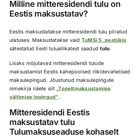
Milline mitteresidendi tulu on
Eestis maksustatav?
Eestis maksustatakse mitteresidendi tulu piiratud
ulatuses. Maksustatakse vaid
TuMSi 5. peatükis
sätestatud Eesti tuluallikatest saadud
tulu
.
Lisaks mõjutavad mitteresidendi tulude
maksustamist Eestis kahepoolsed riikidevahelised
maksulepingud. Jõustunud maksulepingute
nimekirja näete siit
„Topeltmaksustamise
vältimise lepingud”
.
Mitteresidendi Eestis
maksustatav tulu
Tulumaksuseaduse kohaselt