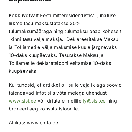
Kokkuvõtvalt Eesti mitteresidendistist juhatuse
liikme tasu maksustatakse 20%
tulumaksumääraga ning tulumaksu peab koheselt
kinni tasu välja maksja. Deklareeritakse Maksu
ja Tolliametile välja maksmise kuule järgnevaks
10-daks kuupäevaks. Tasutakse Maksu ja
Tolliametile deklaratsiooni esitamise 10-daks
kuupäevaks
Kui tundsid, et artikkel oli sulle vajalik aga soovid
täiendavad infot siis võta meiega ühendust
www.sisi.ee
või kirjuta e-meilile
ly@sisi.ee
ning
broneeri aeg konsultatsioonile..
Allikas: www.emta.ee