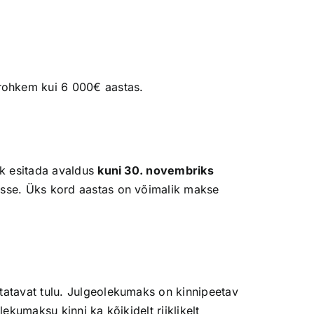
 rohkem kui 6 000€ aastas.
k esitada avaldus
kuni 30. novembriks
asse. Üks kord aastas on võimalik makse
tatavat tulu. Julgeolekumaks on kinnipeetav
kumaksu kinni ka kõikidelt riiklikelt