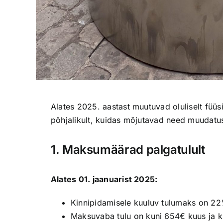
Alates 2025. aastast muutuvad oluliselt füüs
põhjalikult, kuidas mõjutavad need muudatu
1. Maksumäärad palgatulult
Alates 01. jaanuarist 2025:
Kinnipidamisele kuuluv tulumaks on 2
Maksuvaba tulu on kuni 654€ kuus ja ku