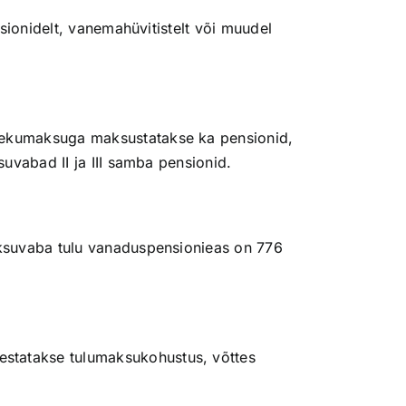
sionidelt, vanemahüvitistelt või muudel
olekumaksuga maksustatakse ka pensionid,
uvabad II ja III samba pensionid.
aksuvaba tulu vanaduspensionieas on 776
vestatakse tulumaksukohustus, võttes