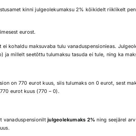
ustusamet kinni julgeolekumaksu 2% kõikidelt riiklikelt pen
imesest eurost.
st ei kohaldu maksuvaba tulu vanaduspensionieas. Julge
ja millelt seetõttu tulumaksu tasuda ei tule, ning ka maks
ion on 770 eurot kuus, siis tulumaks on 0 eurot, sest m
 770 eurot kuus (770 – 0).
lt vanaduspensionilt
julgeolekumaks 2%
ning seejärel ar
uus.