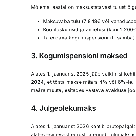
Mõlemal aastal on maksustatavast tulust õig
Maksuvaba tulu (7 848€ või vanaduspe
Koolituskulusid ja annetusi (kuni 1 200€
Täiendava kogumispensioni (III samba)
3. Kogumispensioni maksed
Alates 1. jaanuarist 2025 jääb vaikimisi keh
2024
, et tõsta makse määra 4% või 6%-le. 
määra muuta, esitades vastava avalduse joo
4. Julgeolekumaks
Alates 1. jaanuarist 2026 kehtib brutopalga
alates esimesest eurost ja erineb tulumaksus