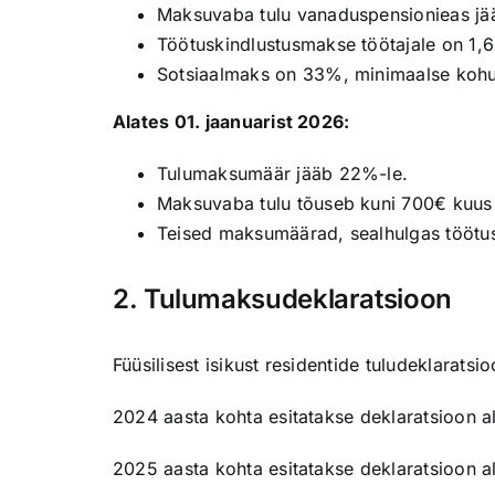
Maksuvaba tulu vanaduspensionieas jää
Töötuskindlustusmakse töötajale on 1,
Sotsiaalmaks on 33%, minimaalse kohu
Alates 01. jaanuarist 2026:
Tulumaksumäär jääb 22%-le.
Maksuvaba tulu tõuseb kuni 700€ kuus j
Teised maksumäärad, sealhulgas töötu
2. Tulumaksudeklaratsioon
Füüsilisest isikust residentide tuludeklaratsi
2024 aasta kohta esitatakse deklaratsioon a
2025 aasta kohta esitatakse deklaratsioon a