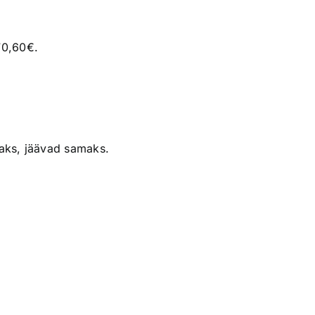
70,60€.
aks, jäävad samaks.