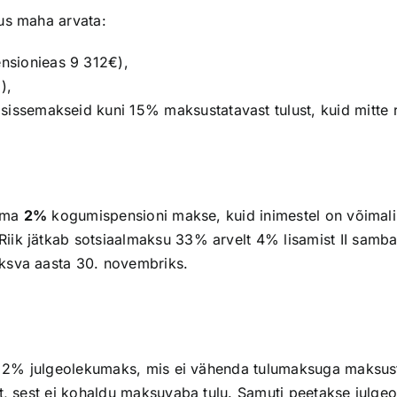
us maha arvata:
nsionieas 9 312€),
),
 sissemakseid kuni 15% maksustatavast tulust, kuid mitte
tima
2%
kogumispensioni makse, kuid inimestel on võimali
Riik jätkab sotsiaalmaksu 33% arvelt 4% lisamist II samb
ksva aasta 30. novembriks.
lt 2% julgeolekumaks, mis ei vähenda tulumaksuga maksus
t, sest ei kohaldu maksuvaba tulu. Samuti peetakse julgeole