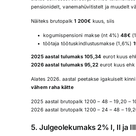
pensionidelt, vanemahüvitistelt ja muudelt vä
Näiteks brutopalk
1 200€
kuus, siis
kogumispensioni makse (nt 4%)
48€
(1
töötaja töötuskindlustusmakse (1,6%)
2025 aastal tulumaks 105,34
eurot kuus eh
2026 aastal tulumaks 95,22
eurot kuus ehk
Alates 2026. aastal peetakse igakuiselt kin
vähem raha kätte
2025 aastal brutopalk 1200 – 48 – 19,20 –
2026 aastal brutopalk 1200 – 24 – 48 – 19,
5. Julgeolekumaks 2% I, II ja I