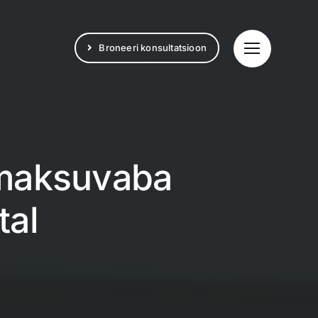
Broneeri konsultatsioon
 maksuvaba
tal