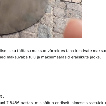
ilise isiku töötasu maksud võrreldes täna kehtivate maksu
sed maksuvaba tulu ja maksumäärasid eraisikute jaoks.
2%.
ni 7 848€ aastas, mis sõltub endiselt inimese sissetuleku