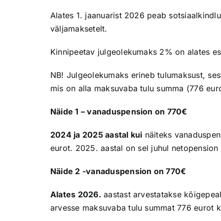
Alates 1. jaanuarist 2026 peab sotsiaalkindl
väljamaksetelt.
Kinnipeetav julgeolekumaks 2% on alates es
NB! Julgeolekumaks erineb tulumaksust, se
mis on alla maksuvaba tulu summa (776 euro) 
Näide 1 – vanaduspension on 770€
2024 ja 2025 aastal kui
näiteks vanaduspens
eurot. 2025. aastal on sel juhul netopension
Näide 2 -vanaduspension on 770€
Alates 2026.
aastast arvestatakse kõigepea
arvesse maksuvaba tulu summat 776 eurot k