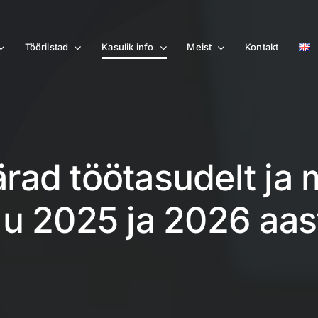
Tööriistad
Kasulik info
Meist
Kontakt
ad töötasudelt ja
lu 2025 ja 2026 aas