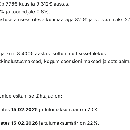
b 776€ kuus ja 9 312€ aastas.
6% ja tööandjale 0,8%.
stuse aluseks oleva kuumääraga 820€ ja sotsiaalmaks 2
a kuni 8 400€ aastas, sõltumatult sissetulekust.
skindlustusmaksed, kogumispensioni maksed ja sotsiaalm
oonide esitamise tähtajad on:
lates
15.02.2025
ja tulumaksumäär on 20%.
lates
15.02.2026
ja tulumaksumäär on 22%.