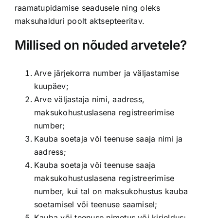
raamatupidamise seadusele ning oleks
maksuhalduri poolt aktsepteeritav.
Millised on nõuded arvetele?
Arve järjekorra number ja väljastamise
kuupäev;
Arve väljastaja nimi, aadress,
maksukohustuslasena registreerimise
number;
Kauba soetaja või teenuse saaja nimi ja
aadress;
Kauba soetaja või teenuse saaja
maksukohustuslasena registreerimise
number, kui tal on maksukohustus kauba
soetamisel või teenuse saamisel;
Kauba või teenuse nimetus või kirjeldus;