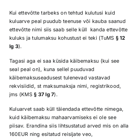
Kui ettevõtte tarbeks on tehtud kulutusi kuid
kuluarve peal puudub teenuse või kauba saanud
ettevõtte nimi siis saab selle küll kanda ettevõtte
kuluks ja tulumaksu kohustust ei teki (TuMS
§ 12
lg 3
).
Tagasi aga ei saa küsida käibemaksu (kui see
seal peal on), kuna sellel puuduvad
käibemaksuseadusest tulenevad vastavad
rekvisiidid, st maksumaksja nimi, registrikood,
jms (KMS
§ 37 lg 7
).
Kuluarvet saab küll täiendada ettevõtte nimega,
kuid käibemaksu mahaarvamiseks ei ole see
piisav. Erandina siis lihtsustatud arved mis on alla
160EUR ning esitatud reisijate veo,