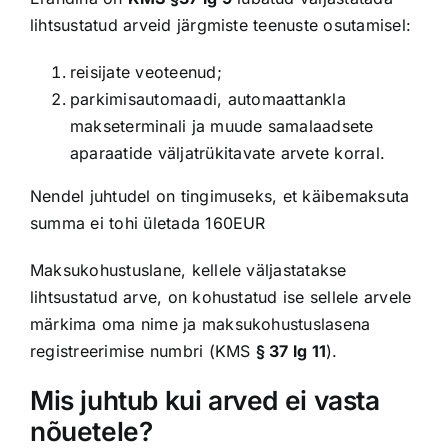
lihtsustatud arveid järgmiste teenuste osutamisel:
reisijate veoteenud;
parkimisautomaadi, automaattankla
makseterminali ja muude samalaadsete
aparaatide väljatrükitavate arvete korral.
Nendel juhtudel on tingimuseks, et käibemaksuta
summa ei tohi ületada 160EUR
Maksukohustuslane, kellele väljastatakse
lihtsustatud arve, on kohustatud ise sellele arvele
märkima oma nime ja maksukohustuslasena
registreerimise numbri (KMS
§ 37 lg 11
).
Mis juhtub kui arved ei vasta
nõuetele?