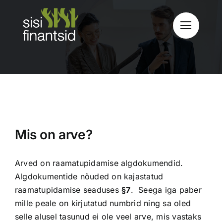
Skip
to
content
Mis on arve?
Arved on raamatupidamise algdokumendid.
Algdokumentide nõuded on kajastatud
raamatupidamise seaduses
§7
. Seega iga paber
mille peale on kirjutatud numbrid ning sa oled
selle alusel tasunud ei ole veel arve, mis vastaks