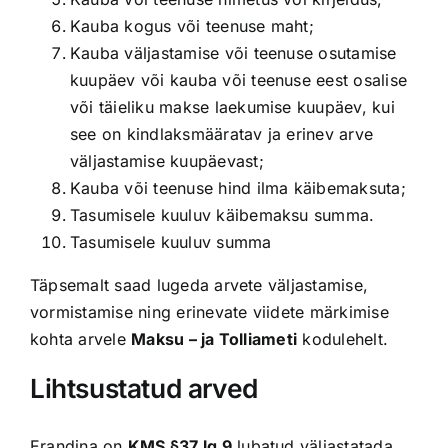
Kauba kogus või teenuse maht;
Kauba väljastamise või teenuse osutamise
kuupäev või kauba või teenuse eest osalise
või täieliku makse laekumise kuupäev, kui
see on kindlaksmääratav ja erinev arve
väljastamise kuupäevast;
Kauba või teenuse hind ilma käibemaksuta;
Tasumisele kuuluv käibemaksu summa.
Tasumisele kuuluv summa
Täpsemalt saad lugeda arvete väljastamise,
vormistamise ning erinevate viidete märkimise
kohta arvele
Maksu – ja Tolliameti
kodulehelt.
Lihtsustatud arved
Erandina on
KMS §37 lg 9
lubatud väljastatada