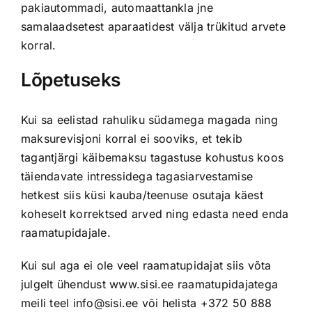
pakiautommadi, automaattankla jne
samalaadsetest aparaatidest välja trükitud arvete
korral.
Lõpetuseks
Kui sa eelistad rahuliku südamega magada ning
maksurevisjoni korral ei sooviks, et tekib
tagantjärgi käibemaksu tagastuse kohustus koos
täiendavate intressidega tagasiarvestamise
hetkest siis küsi kauba/teenuse osutaja käest
koheselt korrektsed arved ning edasta need enda
raamatupidajale.
Kui sul aga ei ole veel raamatupidajat siis võta
julgelt ühendust
www.sisi.ee
raamatupidajatega
meili teel
info@sisi.ee
või helista +372 50 888