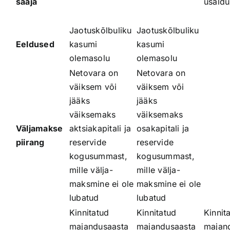
saaja
usaldu
Jaotuskõlbuliku
Jaotuskõlbuliku
Eeldused
kasumi
kasumi
olemasolu
olemasolu
Netovara on
Netovara on
väiksem või
väiksem või
jääks
jääks
väiksemaks
väiksemaks
Väljamakse
aktsiakapitali ja
osakapitali ja
piirang
reservide
reservide
kogusummast,
kogusummast,
mille välja­
mille välja­
maksmine ei ole
maksmine ei ole
lubatud
lubatud
Kinnitatud
Kinnitatud
Kinnit
majandusaasta
majandusaasta
majan