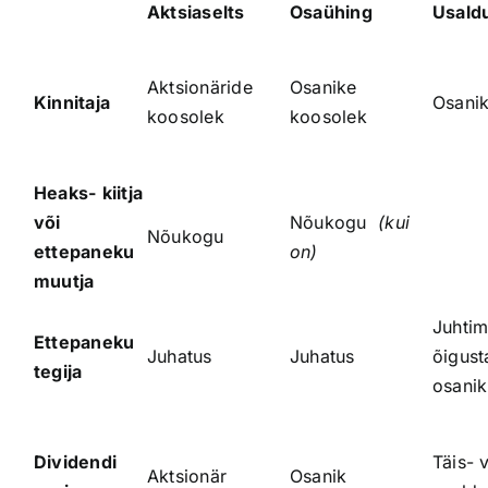
Aktsiaselts
Osaühing
Usald
Aktsionäride
Osanike
Kinnitaja
Osani
koosolek
koosolek
Heaks-
kiitja
või
Nõukogu
(kui
Nõukogu
ettepaneku
on)
muutja
Juhti
Ettepaneku
Juhatus
Juhatus
õigust
tegija
osanik
Dividendi
Täis- 
Aktsionär
Osanik