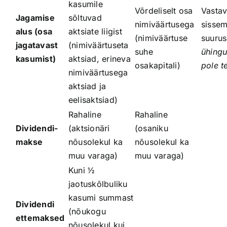
kasumile
Võrdeliselt osa
Vastav
Jagamise
sõltuvad
nimiväärtusega
sisse
alus (osa
aktsiate liigist
(nimiväärtuse
suuru
jagatavast
(nimiväärtuseta
suhe
ühingu
kasumist)
aktsiad, erineva
osakapitali)
pole te
nimiväärtusega
aktsiad ja
eelisaktsiad)
Rahaline
Rahaline
Dividendi­
(aktsionäri
(osaniku
makse
nõusolekul ka
nõusolekul ka
muu varaga)
muu varaga)
Kuni ½
jaotuskõlbuliku
kasumi summast
Dividendi
(nõukogu
ettemaksed
nõusolekul kui