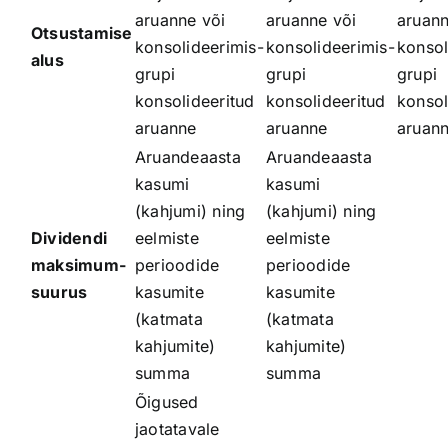
aruanne või
aruanne või
aruann
Otsustamise
konsolideerimis­
konsolideerimis­
konsol
alus
grupi
grupi
grupi
konsolideeritud
konsolideeritud
konsol
aruanne
aruanne
aruan
Aruandeaasta
Aruandeaasta
kasumi
kasumi
(kahjumi) ning
(kahjumi) ning
Dividendi
eelmiste
eelmiste
maksimum­
perioodide
perioodide
suurus
kasumite
kasumite
(katmata
(katmata
kahjumite)
kahjumite)
summa
summa
Õigused
jaotatavale