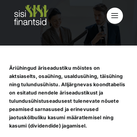
Skip
to
content
Äriühingud äriseadustiku mõistes on
aktsiaselts, osaühing, usaldusühing, täisühing
ning tulundusühistu. Alljärgnevas koondtabelis
on esitatud nendele äriseadustikust ja
tulundusühistuseadusest tulenevate nõuete
peamised sarnasused ja erinevused
jaotuskõlbuliku kasumi määratlemisel ning
kasumi (dividendide) jagamisel.