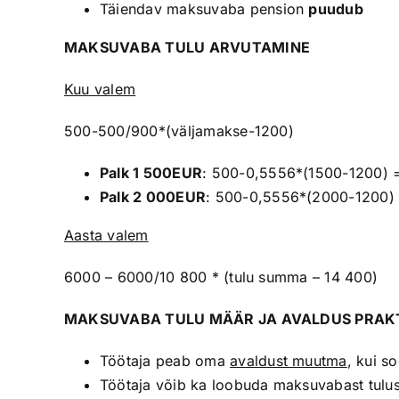
Täiendav maksuvaba pension
puudub
MAKSUVABA TULU ARVUTAMINE
Kuu valem
500-500/900*(väljamakse-1200)
Palk 1 500EUR
: 500-0,5556*(1500-1200) 
Palk 2 000EUR
: 500-0,5556*(2000-1200)
Aasta valem
6000 – 6000/10 800 * (tulu summa – 14 400)
MAKSUVABA TULU MÄÄR JA AVALDUS PRAK
Töötaja peab oma
avaldust muutma
, kui s
Töötaja võib ka loobuda maksuvabast tulus