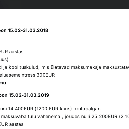
on 15.02-31.03.2018
8EUR aastas
uus)
id ja koolituskulud, mis ületavad maksumaksja maksustata
. eluasemeintress 300EUR
imu
on 15.02-31.03.2019
ni 14 400EUR (1200 EUR kuus) brutopalgani
 maksuvaba tulu vähenema , jõudes nulli 25 200EUR (2 1
8EUR aastas