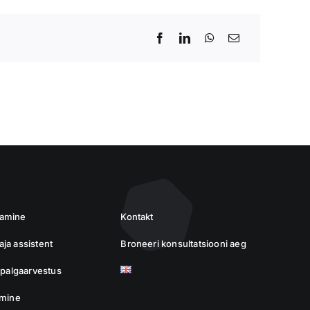
damine
Kontakt
ja assistent
Broneeri konsultatsiooni aeg
a palgaarvestus
imine