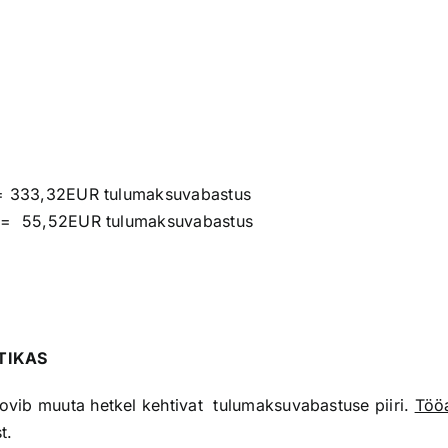
= 333,32EUR tulumaksuvabastus
 = 55,52EUR tulumaksuvabastus
TIKAS
oovib muuta hetkel kehtivat tulumaksuvabastuse piiri.
Tööa
t.