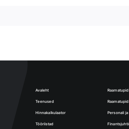
Avaleht
Raamatupi
Teenused
Raamatupida
Hinnakalkulaator
Personali j
Tööriistad
Finantsjuht