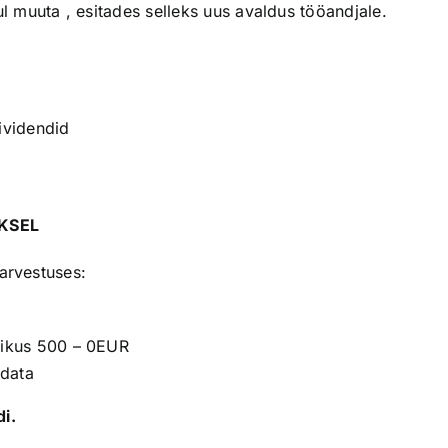
 muuta , esitades selleks uus avaldus tööandjale.
ividendid
KSEL
 arvestuses:
ikus 500 – 0EUR
ndata
di.