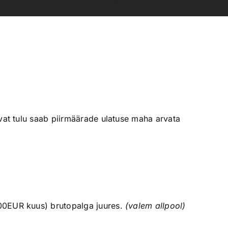
vat tulu saab piirmäärade ulatuse maha arvata
00EUR kuus) brutopalga juures.
(valem allpool)