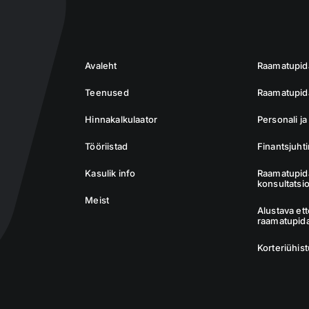
Avaleht
Raamatupi
Teenused
Raamatupida
Hinnakalkulaator
Personali j
Tööriistad
Finantsjuht
Kasulik info
Raamatupid
konsultatsi
Meist
Alustava et
raamatupid
Korteriühis