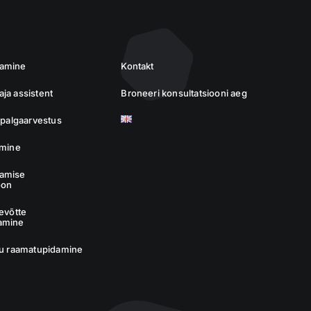
damine
Kontakt
ja assistent
Broneeri konsultatsiooni aeg
a palgaarvestus
imine
amise
oon
tevõtte
amine
tu raamatupidamine