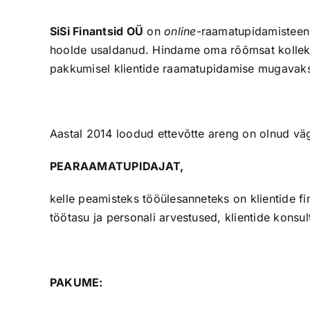
SiSi Finantsid OÜ
on
online
-raamatupidamisteenu
hoolde usaldanud. Hindame oma rõõmsat kollekti
pakkumisel klientide raamatupidamise mugavaks
Aastal 2014 loodud ettevõtte areng on olnud vä
PEARAAMATUPIDAJAT,
kelle peamisteks tööülesanneteks on klientide fi
töötasu ja personali arvestused, klientide kons
PAKUME: