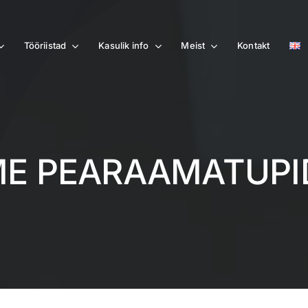
Tööriistad
Kasulik info
Meist
Kontakt
ME PEARAAMATUPI