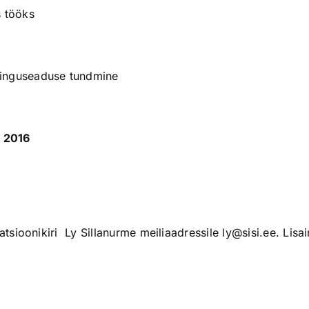
s tööks
pinguseaduse tundmine
il 2016
tsioonikiri Ly Sillanurme meiliaadressile
ly@sisi.ee
. Lisa