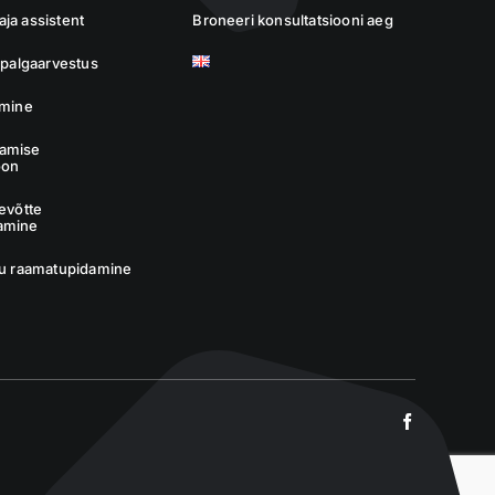
ja assistent
Broneeri konsultatsiooni aeg
a palgaarvestus
imine
amise
oon
tevõtte
amine
tu raamatupidamine