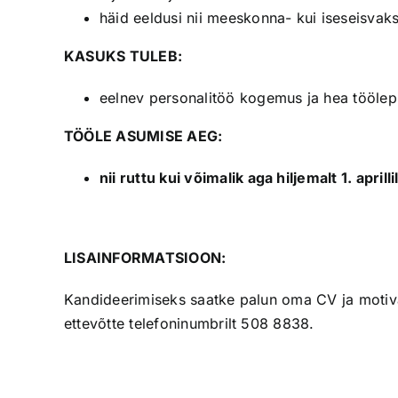
häid eeldusi nii meeskonna- kui iseseisvak
KASUKS TULEB:
eelnev personalitöö kogemus ja hea tööle
TÖÖLE ASUMISE AEG:
nii ruttu kui võimalik aga hiljemalt 1. aprill
LISAINFORMATSIOON:
Kandideerimiseks saatke palun oma CV ja motiva
ettevõtte telefoninumbrilt 508 8838.