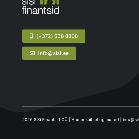
(+372) 508 8838
info@sisi.ee
2026 SiSi Finantsid OÜ |
Andmekaitsetingimused
| info@si