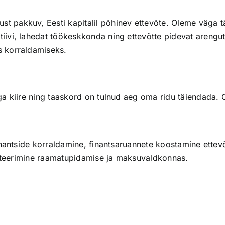
st pakkuv, Eesti kapitalil põhinev ettevõte. Oleme väga t
ivi, lahedat töökeskkonda ning ettevõtte pidevat arengu
 korraldamiseks.
ga kiire ning taaskord on tulnud aeg oma ridu täiendada.
nantside korraldamine, finantsaruannete koostamine ettevõt
ulteerimine raamatupidamise ja maksuvaldkonnas.