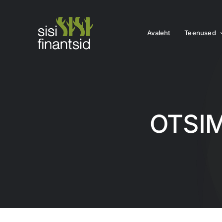
Skip
to
content
Avaleht
Teenused
OTSI