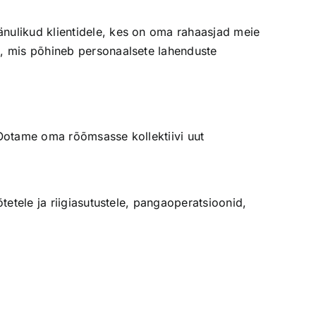
änulikud klientidele, kes on oma rahaasjad meie
t, mis põhineb personaalsete lahenduste
 Ootame oma rõõmsasse kollektiivi uut
etele ja riigiasutustele, pangaoperatsioonid,