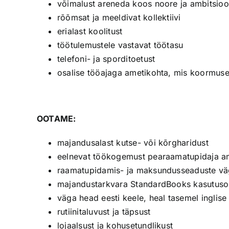
võimalust areneda koos noore ja ambitsioo
rõõmsat ja meeldivat kollektiivi
erialast koolitust
töötulemustele vastavat töötasu
telefoni- ja sporditoetust
osalise tööajaga ametikohta, mis koormus
OOTAME:
majandusalast kutse- või kõrgharidust
eelnevat töökogemust pearaamatupidaja am
raamatupidamis- ja maksundusseaduste vä
majandustarkvara StandardBooks kasutusosk
väga head eesti keele, heal tasemel inglise
rutiinitaluvust ja täpsust
lojaalsust ja kohusetundlikust