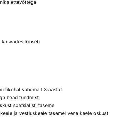
nika ettevõttega
e kasvades tõuseb
etikohal vähemalt 3 aastat
ga head tundmist
ust spetsialisti tasemel
 keele ja vestluskeele tasemel vene keele oskust