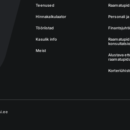
Teenused
Raamatupida
Hinnakalkulaator
Personali j
Tööriistad
Finantsjuht
Kasulik info
Raamatupid
konsultatsi
Meist
Alustava et
raamatupid
Korteriühis
si.ee