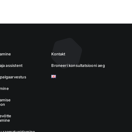
damine
Kontakt
ja assistent
Broneeri konsultatsiooni aeg
a palgaarvestus
imine
amise
oon
tevõtte
amine
tu raamatupidamine