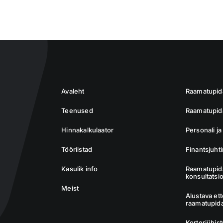
Avaleht
Raamatupi
Teenused
Raamatupida
Hinnakalkulaator
Personali j
Tööriistad
Finantsjuht
Kasulik info
Raamatupid
konsultatsi
Meist
Alustava et
raamatupid
Korteriühis