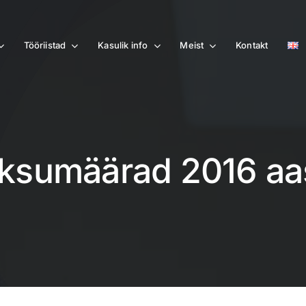
Tööriistad
Kasulik info
Meist
Kontakt
ksumäärad 2016 aas