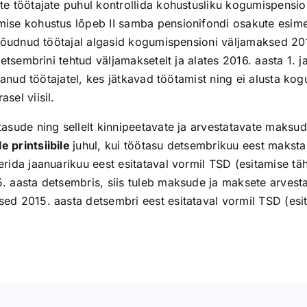
ate töötajate puhul kontrollida kohustusliku kogumispens
ise kohustus lõpeb II samba pensionifondi osakute esime
 jõudnud töötajal algasid kogumispensioni väljamaksed 20
detsembrini tehtud väljamaksetelt ja alates 2016. aasta 1.
etanud töötajatel, kes jätkavad töötamist ning ei alusta 
sel viisil.
asude ning sellelt kinnipeetavate ja arvestatavate maksu
 printsiibile
juhul, kui töötasu detsembrikuu eest maksta
rida jaanuarikuu eest esitataval vormil TSD (esitamise tä
. aasta detsembris, siis tuleb maksude ja maksete arvest
d 2015. aasta detsembri eest esitataval vormil TSD (esit