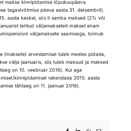
ioni makse kinnipidamise lõpukuupäeva
se tagasivõtmise päeva aasta 31. detsembril).
15. aasta keskel, siis II samba maksed (2% või
 jaanuarist tehtud väljamaksetelt makset enam
kogumispensioni väljamaksete saamisega, toimub
de (maksete) arvestamisel tuleb meeles pidada,
kse välja jaanuaris, siis tuleb maksud ja maksed
htaeg on 10. veebruar 2016). Kui aga
amisel/kinnipidamisel rakendada 2015. aasta
amise tähtaeg on 11. jaanuar 2016).