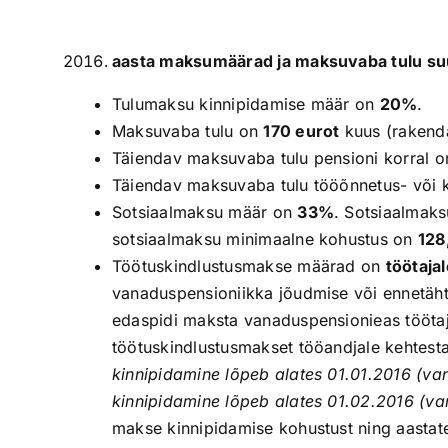
aasta maksumäärad ja maksuvaba tulu su
Tulumaksu kinnipidamise määr on
20%
.
Maksuvaba tulu on
170 eurot
kuus (rakend
Täiendav maksuvaba tulu pensioni korral 
Täiendav maksuvaba tulu tööõnnetus- või k
Sotsiaalmaksu määr on
33%
. Sotsiaalmak
sotsiaalmaksu minimaalne kohustus on
128
Töötuskindlustusmakse määrad on
töötaja
vanaduspensioniikka jõudmise või ennetäht
edaspidi maksta vanaduspensionieas töötaj
töötuskindlustusmakset tööandjale kehtest
kinnipidamine lõpeb alates 01.01.2016 (va
kinnipidamine lõpeb alates 01.02.2016 (v
makse kinnipidamise kohustust ning aastat