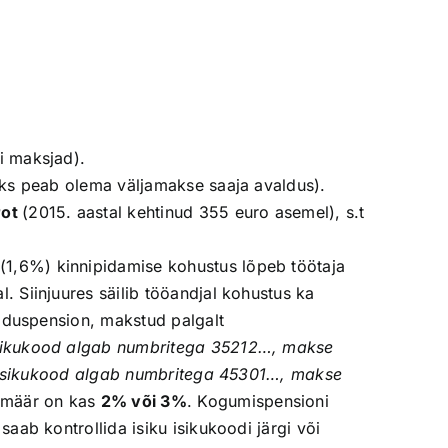
i maksjad).
s peab olema väljamakse saaja avaldus).
rot
(2015. aastal kehtinud 355 euro asemel), s.t
 (1,6%) kinnipidamise kohustus lõpeb töötaja
Siinjuures säilib tööandjal kohustus ka
aduspension, makstud palgalt
isikukood algab numbritega 35212…, makse
e isikukood algab numbritega 45301…, makse
 määr on kas
2% või 3%
. Kogumispensioni
 saab kontrollida
isiku isikukoodi järgi või