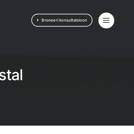
Broneeri konsultatsioon
tal