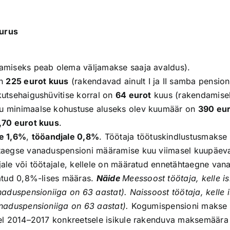
urus
amiseks peab olema väljamakse saaja avaldus).
on
225 eurot kuus
(rakendavad ainult I ja II samba pension
utsehaigushüvitise korral on
64 eurot
kuus (rakendamisek
su minimaalse kohustuse aluseks olev kuumäär on
390 eu
,70 eurot kuus
.
le 1,6%
,
tööandjale 0,8%
. Töötaja töötuskindlustusmakse
aegse vanaduspensioni määramise kuu viimasel kuupäeval. 
ale või töötajale, kellele on määratud ennetähtaegne van
atud 0,8%-lises määras.
Näide
Meessoost töötaja, kelle 
naduspensioniiga on 63 aastat). Naissoost töötaja, kell
anaduspensioniiga on 63 aastat).
Kogumispensioni makse
el 2014–2017 konkreetsele isikule rakenduva maksemäära