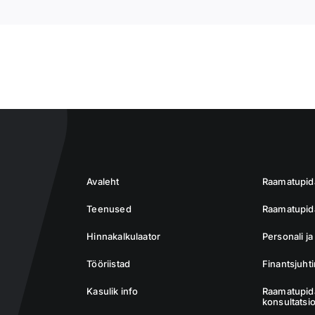
Avaleht
Raamatupi
Teenused
Raamatupida
Hinnakalkulaator
Personali j
Tööriistad
Finantsjuht
Kasulik info
Raamatupid
konsultatsi