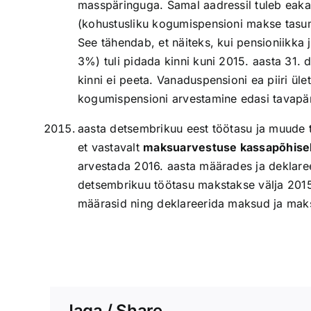
masspäringuga
. Samal aadressil tuleb eak
(kohustusliku kogumispensioni makse tasum
See tähendab, et näiteks, kui pensioniikka
3%) tuli pidada kinni kuni 2015. aasta 31. 
kinni ei peeta. Vanaduspensioni ea piiri ül
kogumispensioni arvestamine edasi tavapära
aasta detsembrikuu eest töötasu ja muude t
et vastavalt
maksuarvestuse kassapõhisele
arvestada 2016. aasta määrades ja deklaree
detsembrikuu töötasu makstakse välja 2015
määrasid ning deklareerida maksud ja makse
Jaga / Share