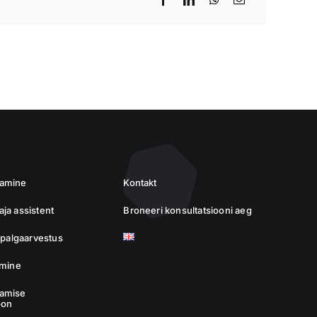
damine
Kontakt
ja assistent
Broneeri konsultatsiooni aeg
a palgaarvestus
imine
amise
oon