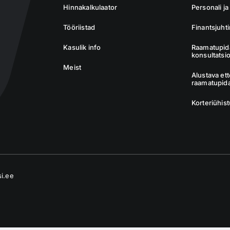
Hinnakalkulaator
Personali j
Tööriistad
Finantsjuht
Kasulik info
Raamatupid
konsultatsi
Meist
Alustava et
raamatupid
Korteriühis
si.ee