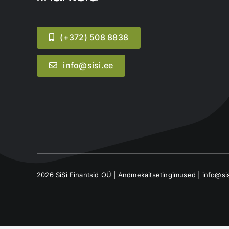
(+372) 508 8838
info@sisi.ee
2026 SiSi Finantsid OÜ |
Andmekaitsetingimused
| info@si