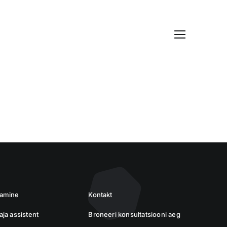
Broneeri konsultatsioon
damine
Kontakt
ja assistent
Broneeri konsultatsiooni aeg