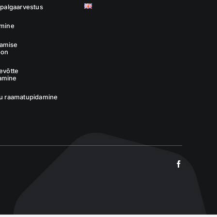
a palgaarvestus
imine
amise
oon
tevõtte
amine
tu raamatupidamine