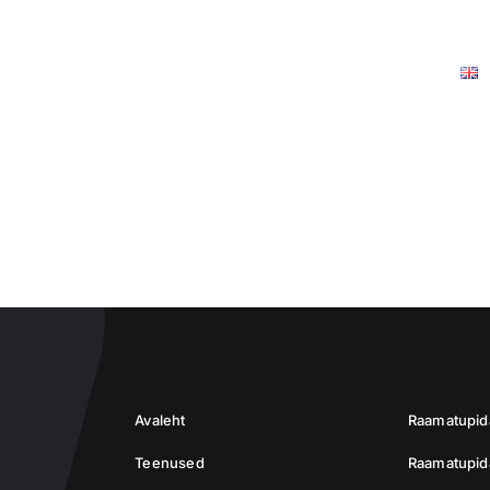
Tööriistad
Kasulik info
Meist
Kontakt
Avaleht
Raamatupi
Teenused
Raamatupida