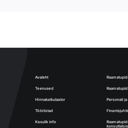
Avaleht
Raamatupi
Teenused
Raamatupida
Hinnakalkulaator
Personali j
Tööriistad
Finantsjuht
Kasulik info
Raamatupid
konsultatsi