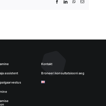
Facebook
LinkedIn
WhatsApp
Email
damine
Kontakt
ja assistent
Broneeri konsultatsiooni aeg
a palgaarvestus
imine
amise
oon