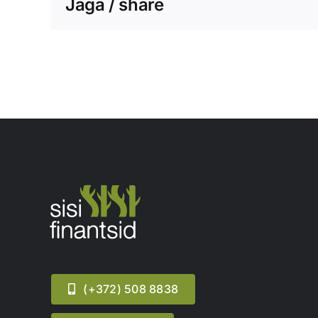
Jaga / share
(+372) 508 8838